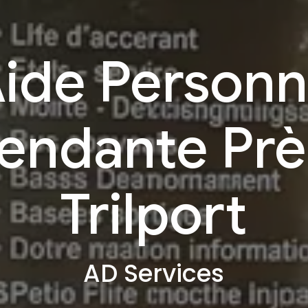
ide Person
endante Prè
Trilport
AD Services