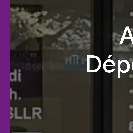
A
Dép