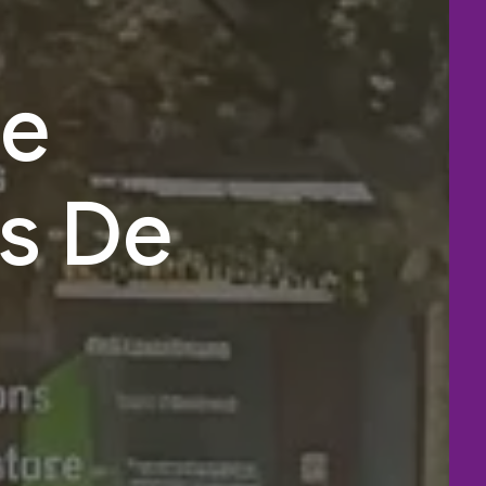
ne
s De