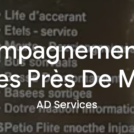
mpagnemen
ies Près De 
AD Services