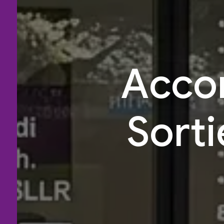
Acco
Sort