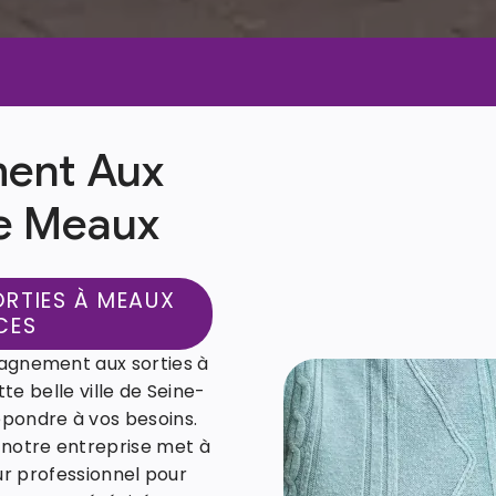
ent Aux
De Meaux
RTIES À MEAUX
CES
agnement aux sorties à
e belle ville de Seine-
épondre à vos besoins.
, notre entreprise met à
r professionnel pour