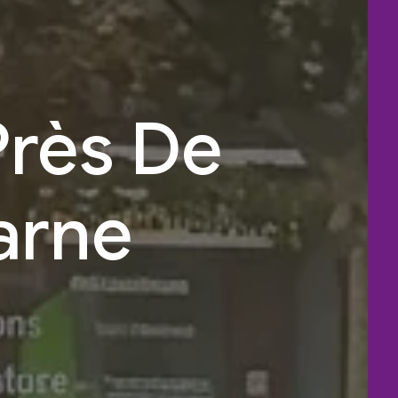
Près De
arne