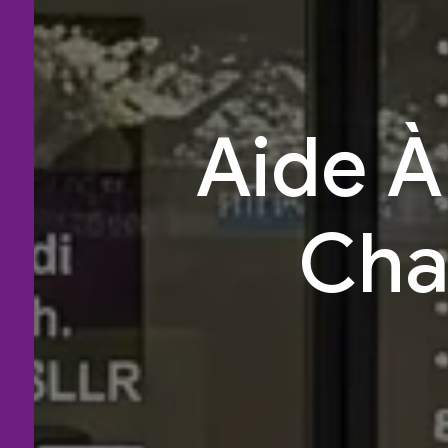
Aide À
Cha