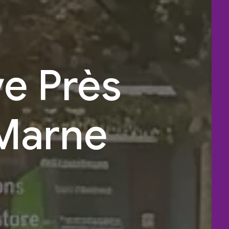
ve Près
Marne