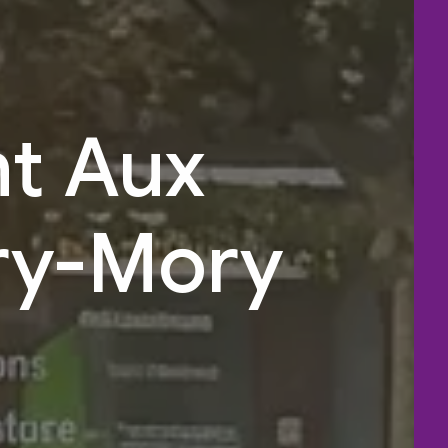
t Aux
try-Mory