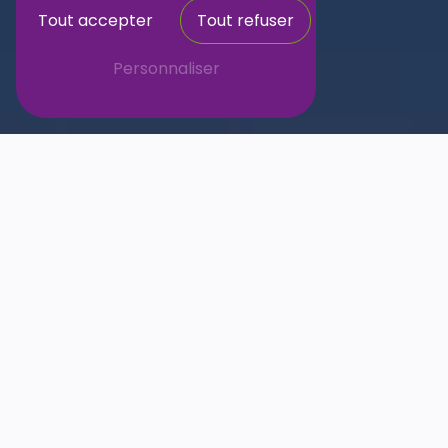
Tout accepter
Tout refuser
Personnaliser
AD Services Chelles
Aide à domicile & services à la personne
01 64 26 39 84