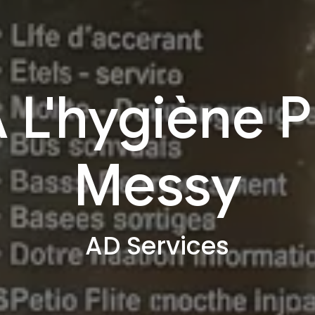
 L'hygiène 
Messy
AD Services