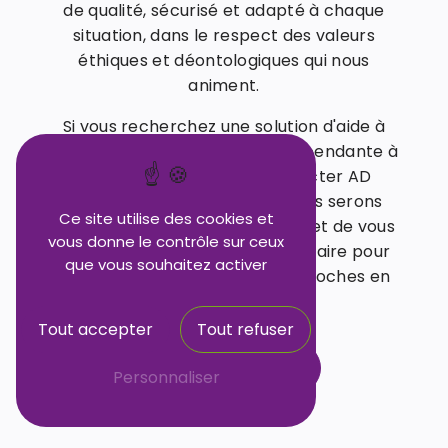
de qualité, sécurisé et adapté à chaque
situation, dans le respect des valeurs
éthiques et déontologiques qui nous
animent.
Si vous recherchez une solution d'aide à
domicile pour une personne dépendante à
Messy, n'hésitez pas à contacter AD
Services au 01 64 26 39 84. Nous serons
Ce site utilise des cookies et
heureux de vous accompagner et de vous
vous donne le contrôle sur ceux
apporter tout le soutien nécessaire pour
que vous souhaitez activer
améliorer le quotidien de vos proches en
situation de fragilité.
Tout accepter
Tout refuser
En savoir plus
Personnaliser